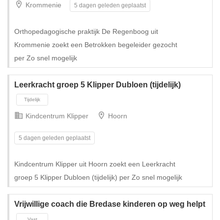
Krommenie
5 dagen geleden geplaatst
Tijdelijk met uitzicht op vast
Orthopedagogische praktijk De Regenboog uit
Krommenie zoekt een Betrokken begeleider gezocht
per Zo snel mogelijk
Leerkracht groep 5 Klipper Dubloen (tijdelijk)
Kindcentrum Klipper
Hoorn
5 dagen geleden geplaatst
Kindcentrum Klipper uit Hoorn zoekt een Leerkracht
groep 5 Klipper Dubloen (tijdelijk) per Zo snel mogelijk
Tijdelijk met uitzicht op vast
Vrijwillige coach die Bredase kinderen op weg helpt