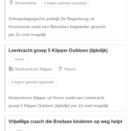
Krommenie
4 dagen geleden geplaatst
Tijdelijk met uitzicht op vast
Orthopedagogische praktijk De Regenboog uit
Krommenie zoekt een Betrokken begeleider gezocht
per Zo snel mogelijk
Leerkracht groep 5 Klipper Dubloen (tijdelijk)
Kindcentrum Klipper
Hoorn
4 dagen geleden geplaatst
Kindcentrum Klipper uit Hoorn zoekt een Leerkracht
groep 5 Klipper Dubloen (tijdelijk) per Zo snel mogelijk
Tijdelijk met uitzicht op vast
Vrijwillige coach die Bredase kinderen op weg helpt