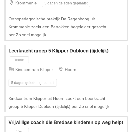
Krommenie
5 dagen geleden geplaatst
Tijdelijk met uitzicht op vast
Orthopedagogische praktijk De Regenboog uit
Krommenie zoekt een Betrokken begeleider gezocht
per Zo snel mogelijk
Leerkracht groep 5 Klipper Dubloen (tijdelijk)
Kindcentrum Klipper
Hoorn
5 dagen geleden geplaatst
Kindcentrum Klipper uit Hoorn zoekt een Leerkracht
groep 5 Klipper Dubloen (tijdelijk) per Zo snel mogelijk
Tijdelijk met uitzicht op vast
Vrijwillige coach die Bredase kinderen op weg helpt