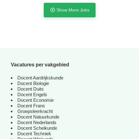
Show More Jobs
Vacatures per vakgebied
Docent Aardrijkskunde
Tijdelijk met uitzicht op vast
Docent Biologie
Docent Duits
Docent Engels
Docent Economie
Docent Frans
Groepsleerkracht
Docent Natuurkunde
Docent Nederlands
Docent Scheikunde
Docent Techniek