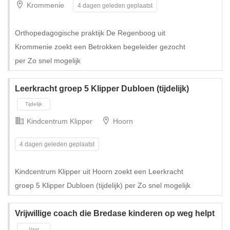
Krommenie
4 dagen geleden geplaatst
Tijdelijk met uitzicht op vast
Orthopedagogische praktijk De Regenboog uit
Krommenie zoekt een Betrokken begeleider gezocht
per Zo snel mogelijk
Leerkracht groep 5 Klipper Dubloen (tijdelijk)
Kindcentrum Klipper
Hoorn
4 dagen geleden geplaatst
Kindcentrum Klipper uit Hoorn zoekt een Leerkracht
groep 5 Klipper Dubloen (tijdelijk) per Zo snel mogelijk
Tijdelijk met uitzicht op vast
Vrijwillige coach die Bredase kinderen op weg helpt