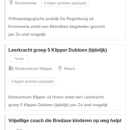
Krommenie
4 dagen geleden geplaatst
Tijdelijk met uitzicht op vast
Orthopedagogische praktijk De Regenboog uit
Krommenie zoekt een Betrokken begeleider gezocht
per Zo snel mogelijk
Leerkracht groep 5 Klipper Dubloen (tijdelijk)
Kindcentrum Klipper
Hoorn
4 dagen geleden geplaatst
Kindcentrum Klipper uit Hoorn zoekt een Leerkracht
groep 5 Klipper Dubloen (tijdelijk) per Zo snel mogelijk
Tijdelijk met uitzicht op vast
Vrijwillige coach die Bredase kinderen op weg helpt