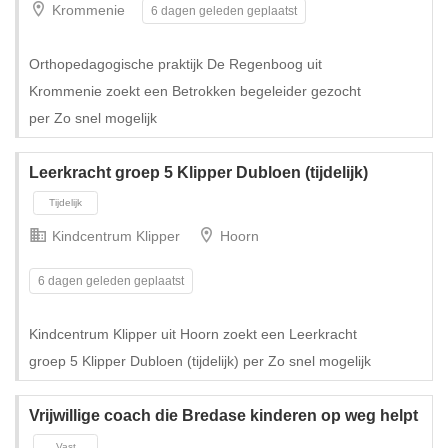
Krommenie
6 dagen geleden geplaatst
Tijdelijk met uitzicht op vast
Orthopedagogische praktijk De Regenboog uit
Krommenie zoekt een Betrokken begeleider gezocht
per Zo snel mogelijk
Leerkracht groep 5 Klipper Dubloen (tijdelijk)
Kindcentrum Klipper
Hoorn
6 dagen geleden geplaatst
Kindcentrum Klipper uit Hoorn zoekt een Leerkracht
groep 5 Klipper Dubloen (tijdelijk) per Zo snel mogelijk
Tijdelijk met uitzicht op vast
Vrijwillige coach die Bredase kinderen op weg helpt