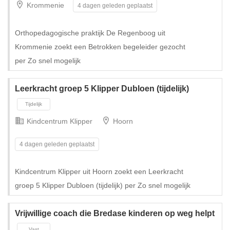
Krommenie
4 dagen geleden geplaatst
Tijdelijk met uitzicht op vast
Orthopedagogische praktijk De Regenboog uit
Krommenie zoekt een Betrokken begeleider gezocht
per Zo snel mogelijk
Leerkracht groep 5 Klipper Dubloen (tijdelijk)
Kindcentrum Klipper
Hoorn
4 dagen geleden geplaatst
Kindcentrum Klipper uit Hoorn zoekt een Leerkracht
groep 5 Klipper Dubloen (tijdelijk) per Zo snel mogelijk
Tijdelijk met uitzicht op vast
Vrijwillige coach die Bredase kinderen op weg helpt