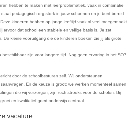
eren hebben te maken met leerproblematiek, vaak in combinatie
staat pedagogisch erg sterk in jouw schoenen en je bent bereid
n. Deze kinderen hebben op jonge leeftijd vaak al veel meegemaakt
j ervoor dat school een stabiele en veilige basis is. Je zet
en. De kleine vooruitgang die de kinderen boeken zie jij als grote
beschikbaar zijn voor langere tijd. Nog geen ervaring in het SO?
gericht door de schoolbesturen zelf. Wij ondersteunen
ingsaanvragen. En de keuze is groot: we werken momenteel samen
ingen die wij verzorgen, zijn rechtstreeks voor de scholen. Bij
groei en kwalitatief goed onderwijs centraal.
eze vacature