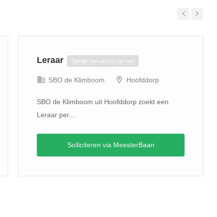
Previous
Next
Leraar
Tijdelijk met uitzicht op vast
SBO de Klimboom
Hoofddorp
SBO de Klimboom uit Hoofddorp zoekt een
Leraar per...
Solliciteren via MeesterBaan