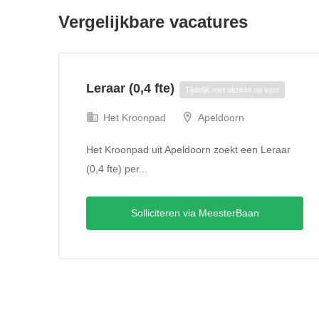
Vergelijkbare vacatures
Leraar (0,4 fte)
Tijdelijk met uitzicht op vast
Het Kroonpad
Apeldoorn
Het Kroonpad uit Apeldoorn zoekt een Leraar
(0,4 fte) per...
raar
Solliciteren via MeesterBaan