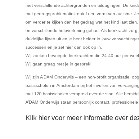
met verschillende achtergronden en uitdagingen. De kind
met gedragsproblematiek en/of een vorm van autisme. Je 
om verder te kijken dan het gedrag wat het kind laat zie
en verschillende hulpverlening gehad. Als leerkracht zorg ji
duidelijke lijnen uit en je bent helder in jouw verwachting
successen en je zet hier dan ook op in.
Wij zoeken bevoegde leerkrachten die 24-40 uur per week 
Wij gaan graag met je in gesprek!
Wij zijn A’DAM Onderwijs – een non-profit organisatie, op
basisscholen in Amsterdam bij het invullen van vervang
met 120 basisscholen verspreid over de stad. Alle bemiddel
A’DAM Onderwijs staan persoonlijk contact, professionele 
Klik hier voor meer informatie over d