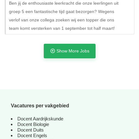
Ben jij de enthousiaste leerkracht die onze leerlingen uit
groep 5 een fantastische tijd gaat bezorgen? Wegens
Tijdelijk met uitzicht op vast
verlof van onze collega zoeken wij een topper die ons
team komt versterken van 1 september tot half maart!
Show More Jobs
Vacatures per vakgebied
Docent Aardrijkskunde
Docent Biologie
Tijdelijk met uitzicht op vast
Docent Duits
Docent Engels