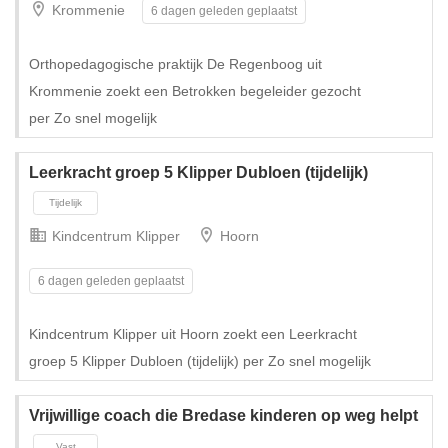
Krommenie
6 dagen geleden geplaatst
Tijdelijk met uitzicht op vast
Orthopedagogische praktijk De Regenboog uit
Krommenie zoekt een Betrokken begeleider gezocht
per Zo snel mogelijk
Leerkracht groep 5 Klipper Dubloen (tijdelijk)
Kindcentrum Klipper
Hoorn
6 dagen geleden geplaatst
Kindcentrum Klipper uit Hoorn zoekt een Leerkracht
groep 5 Klipper Dubloen (tijdelijk) per Zo snel mogelijk
Tijdelijk met uitzicht op vast
Vrijwillige coach die Bredase kinderen op weg helpt