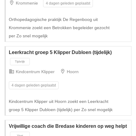
Krommenie
4 dagen geleden geplaatst
Tijdelijk met uitzicht op vast
Orthopedagogische praktijk De Regenboog uit
Krommenie zoekt een Betrokken begeleider gezocht
per Zo snel mogelijk
Leerkracht groep 5 Klipper Dubloen (tijdelijk)
Kindcentrum Klipper
Hoorn
4 dagen geleden geplaatst
Kindcentrum Klipper uit Hoorn zoekt een Leerkracht
groep 5 Klipper Dubloen (tijdelijk) per Zo snel mogelijk
Tijdelijk met uitzicht op vast
Vrijwillige coach die Bredase kinderen op weg helpt